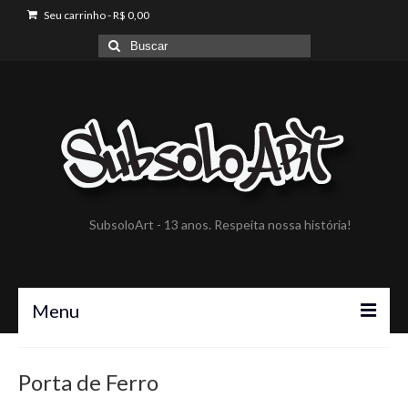
Seu carrinho
-
R$
0,00
Buscar
por:
SubsoloArt - 13 anos. Respeita nossa história!
Menu
A SubsoloArt
Porta de Ferro
Portfólio