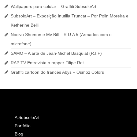
Wallpapers para celular – Graffiti SubsoloArt
SubsoloArt – Exposição Inutilia Truncat – Por Polin Moreira e
Ketherine Belli
Nocivo Shomon e Mv Bill – R.U.A 5 (Armados com o
microfone)
SAMO – A arte de Jean-Michel Basquiat (R.I.P)
RAP TV Entrevista o rapper Filipe Ret
Graffiti cartoon do francês Abys – Osmoz Colors
A SubsoloArt
Portfólio
Blog