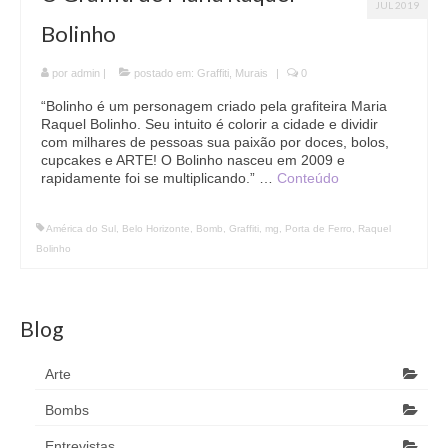
JUL 2019
Bolinho
por
admin
|
postado em:
Graffiti
,
Murais
|
0
“Bolinho é um personagem criado pela grafiteira Maria
Raquel Bolinho. Seu intuito é colorir a cidade e dividir
com milhares de pessoas sua paixão por doces, bolos,
cupcakes e ARTE! O Bolinho nasceu em 2009 e
rapidamente foi se multiplicando.” …
Conteúdo
América do Sul
,
Belo Horizonte
,
Bomb
,
Graffiti
,
mg
,
Porta de Ferro
,
Raquel
Bolinho
Blog
Arte
Bombs
Entrevistas