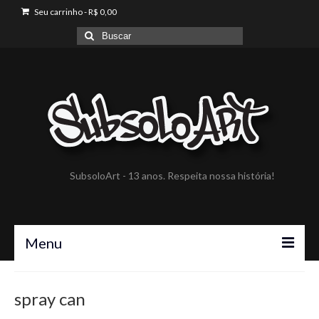
Seu carrinho
-
R$
0,00
Buscar
por:
SubsoloArt - 13 anos. Respeita nossa história!
Menu
A SubsoloArt
spray can
Portfólio