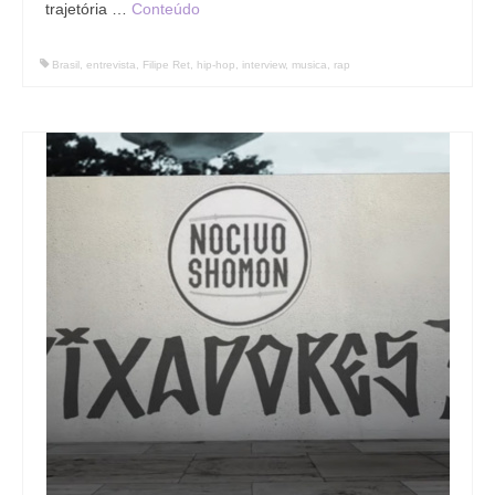
trajetória …
Conteúdo
Brasil
,
entrevista
,
Filipe Ret
,
hip-hop
,
interview
,
musica
,
rap