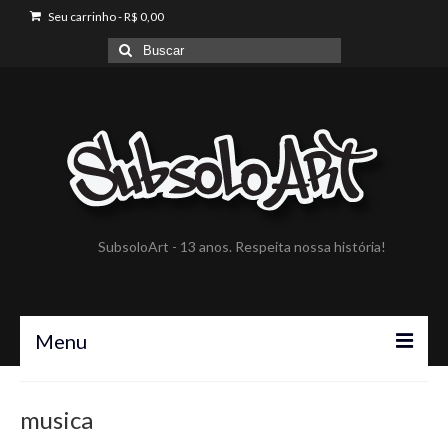
Seu carrinho
-
R$
0,00
Buscar
por:
SubsoloArt - 13 anos. Respeita nossa história!
Menu
A SubsoloArt
musica
Portfólio