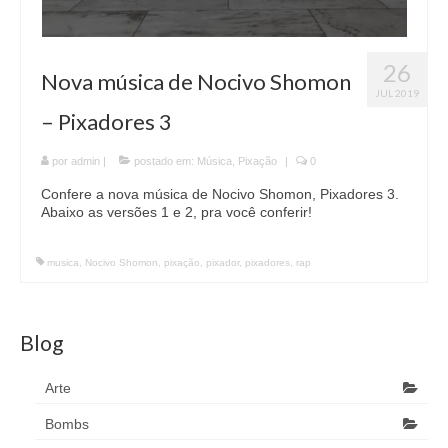
26
Nova música de Nocivo Shomon
JUL 2019
– Pixadores 3
por
admin
|
postado em:
Música
,
Pixação
|
0
Confere a nova música de Nocivo Shomon, Pixadores 3.
Abaixo as versões 1 e 2, pra você conferir!
musica
,
Nocivo Shomon
,
pixação
,
pixador
,
pixadores
,
rap
Blog
Arte
Bombs