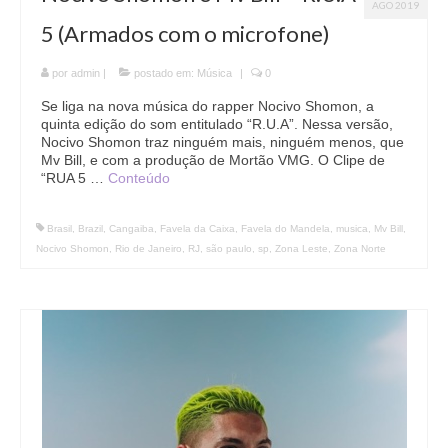
AGO 2019
5 (Armados com o microfone)
por
admin
|
postado em:
Música
|
0
Se liga na nova música do rapper Nocivo Shomon, a
quinta edição do som entitulado “R.U.A”. Nessa versão,
Nocivo Shomon traz ninguém mais, ninguém menos, que
Mv Bill, e com a produção de Mortão VMG. O Clipe de
“RUA 5 …
Conteúdo
Brasil
,
Brazil
,
Cangaiba
,
Favela da Caixa
,
Favela do Mandela
,
musica
,
Mv Bill
,
Nocivo Shomon
,
Rio de Janeiro
,
RJ
,
são paulo
,
sp
,
Zona Leste
,
Zona Norte