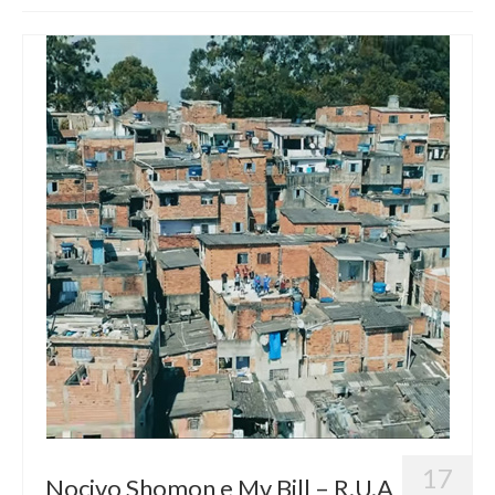
Blog
Contato
17
Nocivo Shomon e Mv Bill – R.U.A