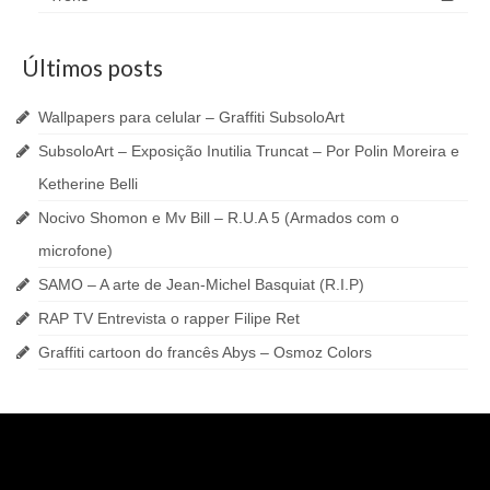
Últimos posts
Wallpapers para celular – Graffiti SubsoloArt
SubsoloArt – Exposição Inutilia Truncat – Por Polin Moreira e
Ketherine Belli
Nocivo Shomon e Mv Bill – R.U.A 5 (Armados com o
microfone)
SAMO – A arte de Jean-Michel Basquiat (R.I.P)
RAP TV Entrevista o rapper Filipe Ret
Graffiti cartoon do francês Abys – Osmoz Colors