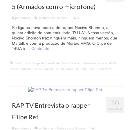
5 (Armados com o microfone)
por
admin
|
postado em:
Música
|
0
Se liga na nova música do rapper Nocivo Shomon, a
quinta edição do som entitulado “R.U.A”. Nessa versão,
Nocivo Shomon traz ninguém mais, ninguém menos, que
Mv Bill, e com a produção de Mortão VMG. O Clipe de
“RUA 5 …
Conteúdo
Brasil
,
Brazil
,
Cangaiba
,
Favela da Caixa
,
Favela do Mandela
,
musica
,
Mv Bill
,
Nocivo Shomon
,
Rio de Janeiro
,
RJ
,
são paulo
,
sp
,
Zona Leste
,
Zona Norte
10
RAP TV Entrevista o rapper
AGO 2019
Filipe Ret
por
admin
|
postado em:
Entrevistas
,
Música
|
0