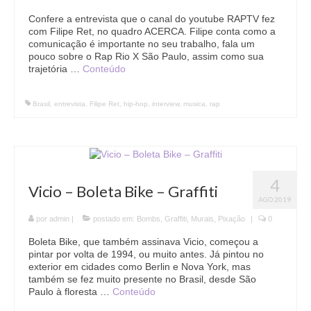
Confere a entrevista que o canal do youtube RAPTV fez
com Filipe Ret, no quadro ACERCA. Filipe conta como a
comunicação é importante no seu trabalho, fala um
pouco sobre o Rap Rio X São Paulo, assim como sua
trajetória …
Conteúdo
Brasil
,
entrevista
,
Filipe Ret
,
hip-hop
,
interview
,
musica
,
rap
4
Vicio – Boleta Bike – Graffiti
AGO 2019
por
admin
|
postado em:
Bombs
,
Graffiti
,
Murais
,
Pixação
|
0
Boleta Bike, que também assinava Vicio, começou a
pintar por volta de 1994, ou muito antes. Já pintou no
exterior em cidades como Berlin e Nova York, mas
também se fez muito presente no Brasil, desde São
Paulo à floresta …
Conteúdo