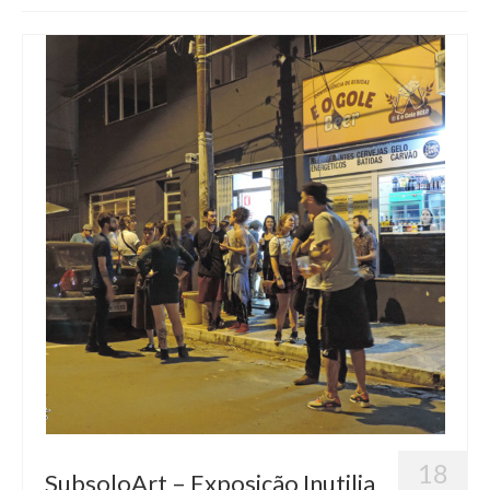
Blog
Contato
18
SubsoloArt – Exposição Inutilia