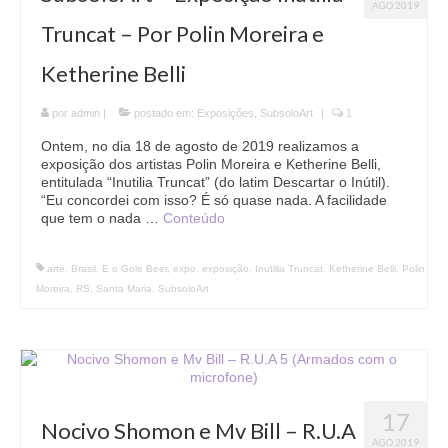
AGO 2019
Truncat – Por Polin Moreira e
Ketherine Belli
por
admin
|
postado em:
Exposições
,
SubsoloArt
|
1
Ontem, no dia 18 de agosto de 2019 realizamos a
exposição dos artistas Polin Moreira e Ketherine Belli,
entitulada “Inutilia Truncat” (do latim Descartar o Inútil).
“Eu concordei com isso? É só quase nada. A facilidade
que tem o nada …
Conteúdo
arte
,
Brasil
,
E o Gole Beer
,
expo
,
exposição
,
Inutilia Truncat
,
Ketherine Belli
,
Polin
Moreira
,
RS
,
Santa Maria
,
SubsoloArt
17
Nocivo Shomon e Mv Bill – R.U.A
AGO 2019