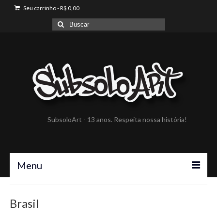
Seu carrinho
-
R$
0,00
Buscar
por:
SubsoloArt - 13 anos. Respeita nossa história!
Menu
A SubsoloArt
Brasil
Portfólio