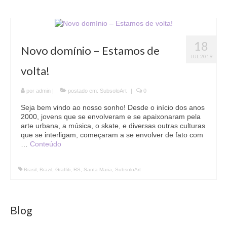
18
Novo domínio – Estamos de
JUL 2019
volta!
por
admin
|
postado em:
SubsoloArt
|
0
Seja bem vindo ao nosso sonho! Desde o início dos anos
2000, jovens que se envolveram e se apaixonaram pela
arte urbana, a música, o skate, e diversas outras culturas
que se interligam, começaram a se envolver de fato com
…
Conteúdo
Brasil
,
Brazil
,
Graffiti
,
RS
,
Santa Maria
,
SubsoloArt
Blog