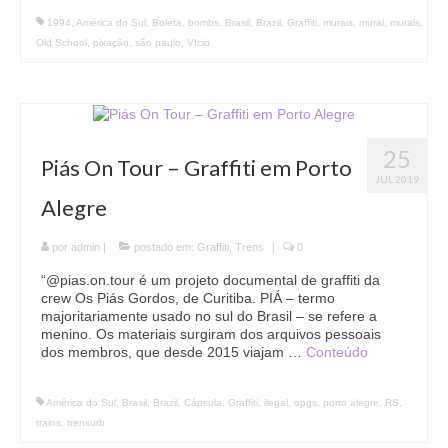
1994
,
América do Sul
,
Boleta
,
bombs
,
Brasil
,
Brazil
,
Graffiti
,
murais
,
mural
,
murals
,
Old School
,
pixação
,
são paulo
,
VIcio
25
Piás On Tour – Graffiti em Porto
JUL 2019
Alegre
por
admin
|
postado em:
Graffiti
,
Trens
|
0
“@pias.on.tour é um projeto documental de graffiti da
crew Os Piás Gordos, de Curitiba. PIÁ – termo
majoritariamente usado no sul do Brasil – se refere a
menino. Os materiais surgiram dos arquivos pessoais
dos membros, que desde 2015 viajam …
Conteúdo
América do Sul
,
Brasil
,
Brazil
,
Cápsula
,
Graffiti
,
ilegal
,
opgs
,
porto alegre
,
RS
,
trains
,
trensurb