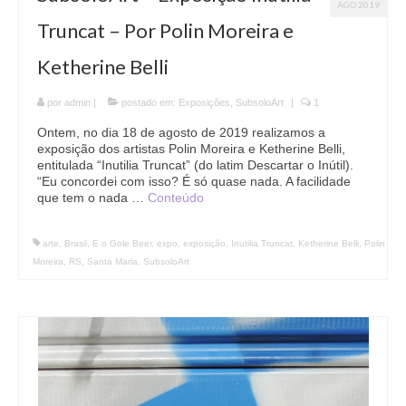
AGO 2019
Truncat – Por Polin Moreira e
Ketherine Belli
por
admin
|
postado em:
Exposições
,
SubsoloArt
|
1
Ontem, no dia 18 de agosto de 2019 realizamos a
exposição dos artistas Polin Moreira e Ketherine Belli,
entitulada “Inutilia Truncat” (do latim Descartar o Inútil).
“Eu concordei com isso? É só quase nada. A facilidade
que tem o nada …
Conteúdo
arte
,
Brasil
,
E o Gole Beer
,
expo
,
exposição
,
Inutilia Truncat
,
Ketherine Belli
,
Polin
Moreira
,
RS
,
Santa Maria
,
SubsoloArt