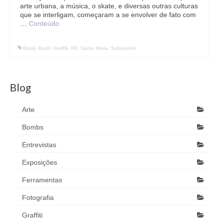
arte urbana, a música, o skate, e diversas outras culturas
que se interligam, começaram a se envolver de fato com
…
Conteúdo
Brasil
,
Brazil
,
Graffiti
,
RS
,
Santa Maria
,
SubsoloArt
Blog
Arte
Bombs
Entrevistas
Exposições
Ferramentas
Fotografia
Graffiti