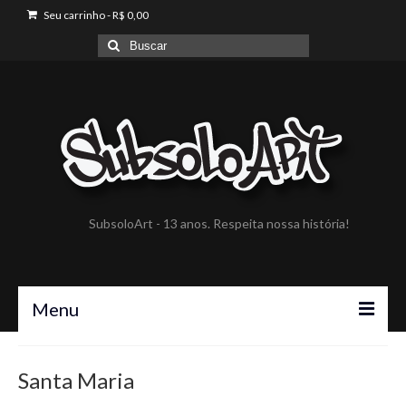
Seu carrinho
-
R$
0,00
Buscar
por:
SubsoloArt - 13 anos. Respeita nossa história!
Menu
A SubsoloArt
Santa Maria
Portfólio