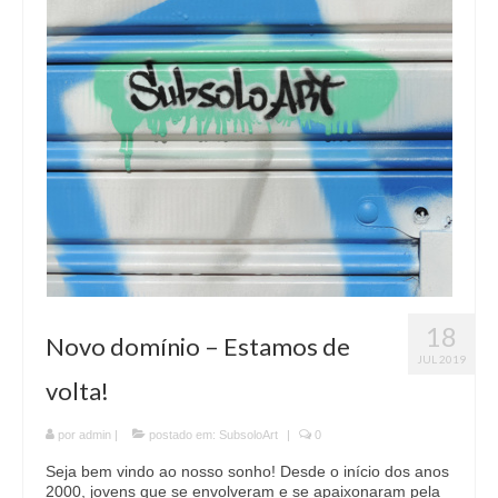
18
Novo domínio – Estamos de
JUL 2019
volta!
por
admin
|
postado em:
SubsoloArt
|
0
Seja bem vindo ao nosso sonho! Desde o início dos anos
2000, jovens que se envolveram e se apaixonaram pela