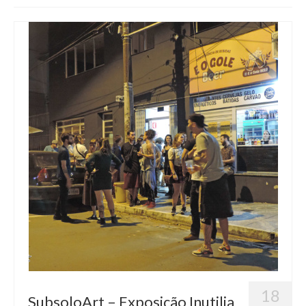
Blog
Contato
18
SubsoloArt – Exposição Inutilia