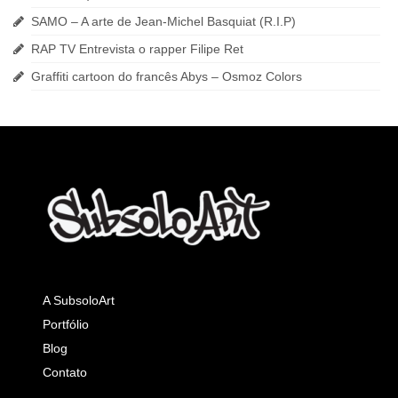
SAMO – A arte de Jean-Michel Basquiat (R.I.P)
RAP TV Entrevista o rapper Filipe Ret
Graffiti cartoon do francês Abys – Osmoz Colors
A SubsoloArt
Portfólio
Blog
Contato