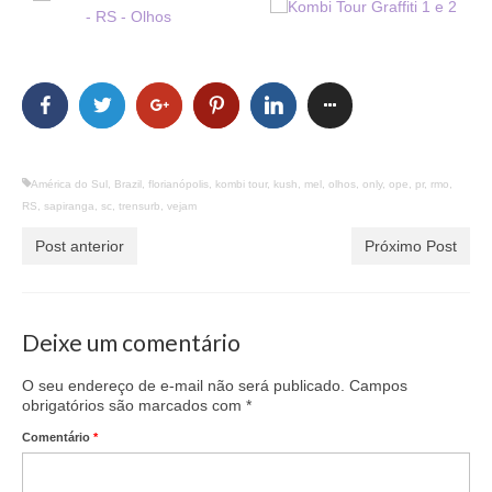
América do Sul
,
Brazil
,
florianópolis
,
kombi tour
,
kush
,
mel
,
olhos
,
only
,
ope
,
pr
,
rmo
,
RS
,
sapiranga
,
sc
,
trensurb
,
vejam
Post anterior
Próximo Post
Deixe um comentário
O seu endereço de e-mail não será publicado.
Campos
obrigatórios são marcados com
*
Comentário
*