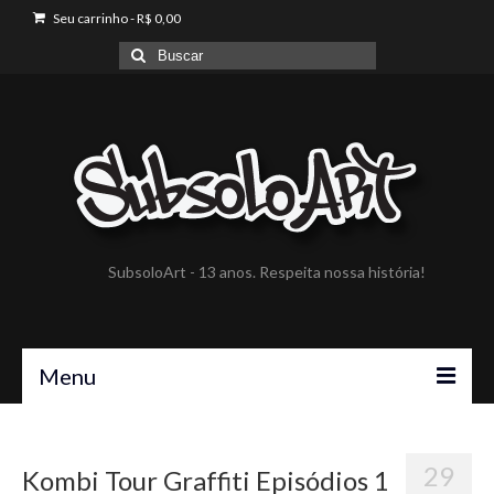
Seu carrinho
-
R$
0,00
Buscar
por:
SubsoloArt - 13 anos. Respeita nossa história!
Menu
A SubsoloArt
29
Kombi Tour Graffiti Episódios 1
Portfólio