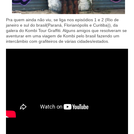
Pra quem ainda não viu, se liga nos episódios 1 e 2 (Rio de
janeiro e sul do brasil(Paraná, Florianópolis e Curitiba)), da
galera do Kombi Tour Graffiti. Alguns amigos que resolveram se
aventurar em uma viagem de Kombi pelo brasil fazendo um
intercâmbio com grafiteiros de várias cidades/estados.