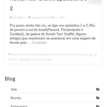
JUL 2019
2
por
admin
|
postado em:
Graffiti
|
0
Pra quem ainda não viu, se liga nos episódios 1 e 2 (Rio
de janeiro e sul do brasil(Paraná, Florianópolis e
Curitiba)), da galera do Kombi Tour Graffiti. Alguns
amigos que resolveram se aventurar em uma viagem de
Kombi pelo …
Conteúdo
América do Sul
,
Brazil
,
florianópolis
,
kombi tour
,
kush
,
mel
,
olhos
,
only
,
ope
,
pr
,
rmo
,
RS
,
sapiranga
,
sc
,
trensurb
,
vejam
Blog
Arte
Bombs
Entrevistas