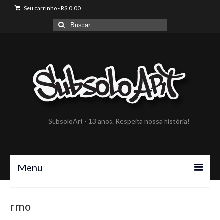
Seu carrinho
-
R$
0,00
Buscar
por:
SubsoloArt - 13 anos. Respeita nossa história!
Menu
A SubsoloArt
rmo
Portfólio