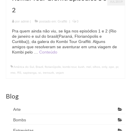
JUL 2019
2
por
admin
|
postado em:
Graffiti
|
0
Pra quem ainda não viu, se liga nos episódios 1 e 2 (Rio
de janeiro e sul do brasil(Paraná, Florianópolis e
Curitiba)), da galera do Kombi Tour Graffiti. Alguns
amigos que resolveram se aventurar em uma viagem de
Kombi pelo …
Conteúdo
América do Sul
,
Brazil
,
florianópolis
,
kombi tour
,
kush
,
mel
,
olhos
,
only
,
ope
,
pr
,
rmo
,
RS
,
sapiranga
,
sc
,
trensurb
,
vejam
Blog
Arte
Bombs
Entrevistas