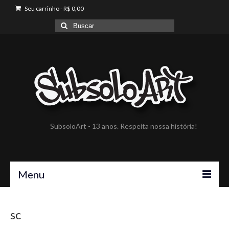
Seu carrinho
-
R$
0,00
Buscar
por:
SubsoloArt - 13 anos. Respeita nossa história!
Menu
A SubsoloArt
sc
Portfólio