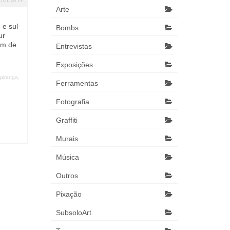
Arte
 e sul
Bombs
ur
em de
Entrevistas
Exposições
piranga
,
Ferramentas
Fotografia
Graffiti
Murais
Música
Outros
Pixação
SubsoloArt