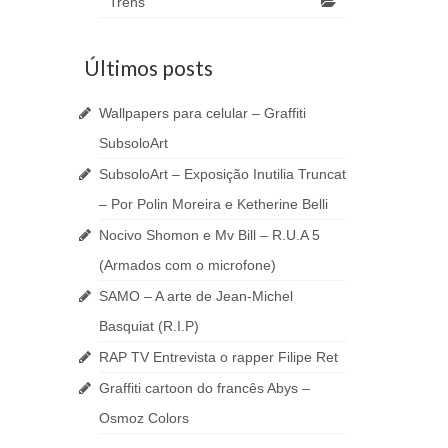
Trens
Últimos posts
Wallpapers para celular – Graffiti
SubsoloArt
SubsoloArt – Exposição Inutilia Truncat
– Por Polin Moreira e Ketherine Belli
Nocivo Shomon e Mv Bill – R.U.A 5
(Armados com o microfone)
SAMO – A arte de Jean-Michel
Basquiat (R.I.P)
RAP TV Entrevista o rapper Filipe Ret
Graffiti cartoon do francês Abys –
Osmoz Colors