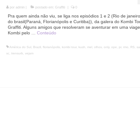
por
admin
|
postado em:
Graffiti
|
0
Pra quem ainda não viu, se liga nos episódios 1 e 2 (Rio de janeiro
do brasil(Paraná, Florianópolis e Curitiba)), da galera do Kombi To
Graffiti. Alguns amigos que resolveram se aventurar em uma viag
Kombi pelo …
Conteúdo
América do Sul
,
Brazil
,
florianópolis
,
kombi tour
,
kush
,
mel
,
olhos
,
only
,
ope
,
pr
,
rmo
,
RS
,
sa
sc
,
trensurb
,
vejam