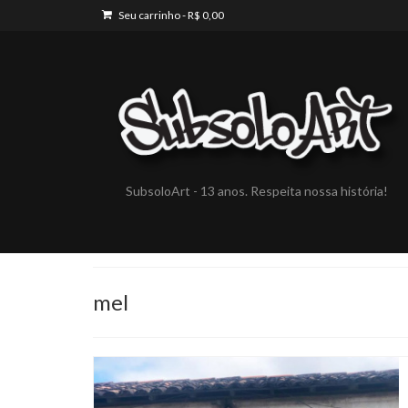
Seu carrinho
-
R$
0,00
SubsoloArt - 13 anos. Respeita nossa história!
mel